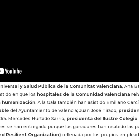
niversal y Salud Pública de la Comunitat Valenciana
, Ana B
istido en que los
hospitales de la Comunidad Valenciana rei
la humanización
. A la Gala también han asistido Emiliano Garcí
able
del Ayuntamiento de Valencia; Juan José Tirado,
presiden
 dra. Mercedes Hurtado Sarrió
, presidenta del Ilustre Colegio
nes se han entregado porque los ganadores han recibido las p
d Resilient Organization)
rellenada por los propios emplead