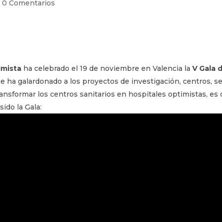
|
0 Comentarios
imista
ha celebrado el 19 de noviembre en Valencia la
V Gala 
que ha galardonado a los proyectos de investigación, centros, se
ansformar los centros sanitarios en hospitales optimistas, es 
sido la Gala: