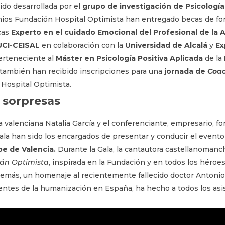
sido desarrollada por el
grupo de investigación de Psicología
mios Fundación Hospital Optimista han entregado becas de for
cas
Experto en el cuidado Emocional del Profesional de la A
UCI-CEISAL
en colaboración con la
Universidad de Alcalá
y
Ex
perteneciente al
Máster en Psicología Positiva Aplicada
de la
 también han recibido inscripciones para una
jornada de
Coa
 Hospital Optimista.
 sorpresas
 valenciana Natalia García y el conferenciante, empresario, f
la han sido los encargados de presentar y conducir el evento
pe de Valencia.
Durante la Gala, la cantautora castellanoman
án Optimista
, inspirada en la Fundación y en todos los héroe
demás, un homenaje al recientemente fallecido doctor Antonio 
entes de la humanización en España, ha hecho a todos los asis